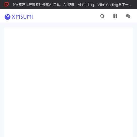
10+年产品经理专注分享AI 工具、AI 资讯、AI Coding、Vibe Coding与下一代
产品创新，按 Ctrl+D 收藏我们