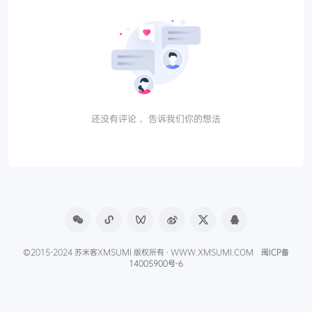
还没有评论， 告诉我们你的想法
©2015-2024 苏米客XMSUMI 版权所有 · WWW.XMSUMI.COM
闽ICP备
14005900号-6
微信文章助手
程序库
免费影视APP
免费字体下载
产品经理导航
爱克硕儿
产品经理AI资讯
Axure元件库下载
申请友联