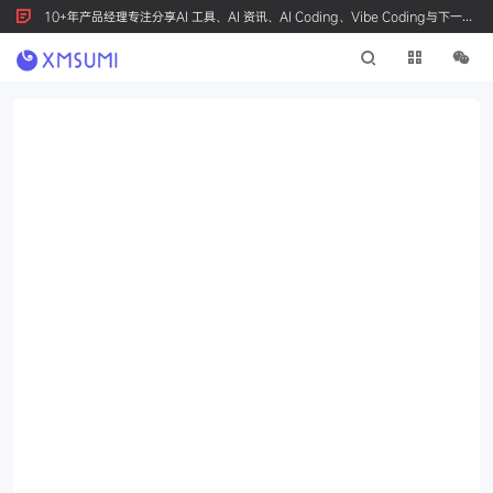
10+年产品经理专注分享AI 工具、AI 资讯、AI Coding、Vibe Coding与下一代
产品创新，按 Ctrl+D 收藏我们