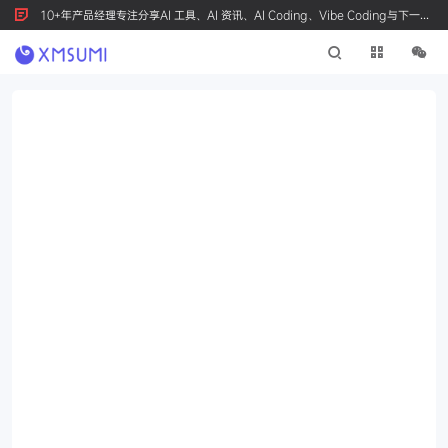
10+年产品经理专注分享AI 工具、AI 资讯、AI Coding、Vibe Coding与下一代
产品创新，按 Ctrl+D 收藏我们