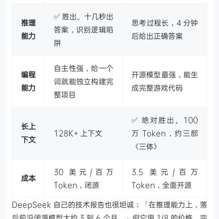
✅ 胜出。十几秒出
推理
思考过程长，4 分钟
答案，识别逻辑陷
能力
后给出正确答案
阱
自主性强，给一个
编程
开源模型最强，能生
词就能独立构建完
能力
成完整游戏代码
整项目
✅ 绝对胜出。100
长上
128K+ 上下文
万 Token，约三部
下文
《三体》
30 美元/百万
3.5 美元/百万
成本
Token，闭源
Token，全面开源
DeepSeek 自己的技术报告也很坦诚：「在推理能力上，落
后前沿闭源模型大约 3 到 6 个月。」但它用 1/8 的价格、完