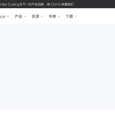
Vibe Coding与下一代产品创新，按 Ctrl+D 收藏我们
ure
产品
资源
书单
下载