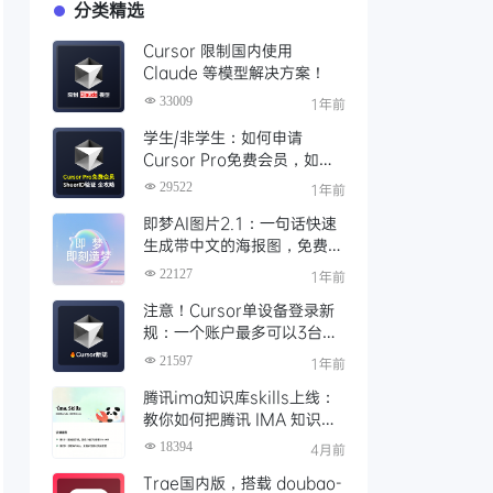
分类精选
Cursor 限制国内使用
Claude 等模型解决方案！
33009
1年前
学生/非学生：如何申请
Cursor Pro免费会员，如何
通过SheerID验证快速激活全
29522
1年前
攻略
即梦AI图片2.1：一句话快速
生成带中文的海报图，免费AI
文生图、视频工具、AIGC创
22127
1年前
作工具
注意！Cursor单设备登录新
规：一个账户最多可以3台设
备登录，且限制单点登录
21597
1年前
腾讯ima知识库skills上线：
教你如何把腾讯 IMA 知识库
接入 OpenClaw 一步打通
18394
4月前
Trae国内版，搭载 doubao-