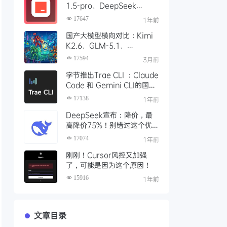
1.5-pro、DeepSeek
R1/V3模型，对比 Trae 国际
17647
1年前
版有什么不同
国产大模型横向对比：Kimi
K2.6、GLM-5.1、
Qwen3、MiniMax M2 四
17594
3月前
大模型选型指南
字节推出Trae CLI ：Claude
Code 和 Gemini CLI的国产
平替 ？手把手教你如何安装
17138
1年前
Trae Agent
DeepSeek宣布：降价，最
高降价75%！别错过这个优
惠时段，赶紧充值
17074
1年前
刚刚！Cursor风控又加强
了，可能是因为这个原因！
15916
1年前
文章目录