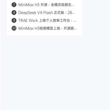
Flash：2.8 万亿参数与 50 倍价差的
MiniMax H3 开源：全模态视频生成
7
路线之争
模型，支持 2K/15 秒/立体声
DeepSeek V4-Flash 正式版：284B
8
参数九项 Agent 测试全胜，对标
TRAE Work 上线个人效率工作台：一
9
Claude Opus 4.8
键复刻、进度可视化、多端适配
MiniMax H3视频模型上线：开源路
10
线、多模态输入、0.23元/秒对标
Seedance