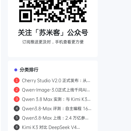
关注「苏米客」公众号
订阅推送更及时，手机查看更方便
分类排行
Cherry Studio V2.0 正式发布：从
1
AI 聊天客户端到 Agent 自主执行的全
Qwen-Image-3.0正式上线千问AI平
2
能工作站
台：Arena.ai文生图榜单国内第一，
Qwen 3.8 Max 实测：与 Kimi K3
3
4.5k token复杂版面一次生成
三场景对比，工程严谨度更胜一筹
Qwen3.8-Max 评测：自主编程 16
4
天、2.4 万亿参数，能否挑战 GPT？
Qwen3.8-Max 上线：2.4 万亿参
5
数，自主编程 16 天，API 首发千问
Kimi K3 对比 DeepSeek V4
6
AI 平台