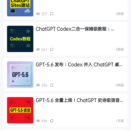
307
3周前
ChatGPT Codex二合一保姆级教程：
Windows/Mac安装、API配置、插件与自动
化全指南
567
3周前
GPT-5.6 发布：Codex 并入 ChatGPT 桌面
端，Sites 一键部署，三子模型分层定价
296
4周前
GPT-5.6 全量上线！ChatGPT 史诗级语音升
级 GPT-Live，全双工架构免费开放
496
1月前