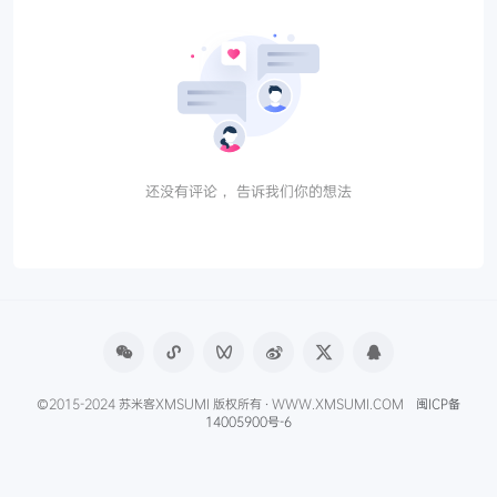
还没有评论， 告诉我们你的想法
©2015-2024 苏米客XMSUMI 版权所有 · WWW.XMSUMI.COM
闽ICP备
14005900号-6
微信文章助手
程序库
免费影视APP
免费字体下载
产品经理导航
爱克硕儿
产品经理AI资讯
Axure元件库下载
申请友联