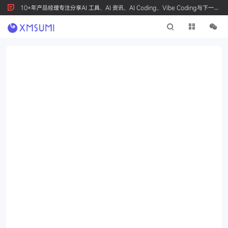
10+年产品经理专注分享AI 工具、AI 资讯、AI Coding、Vibe Coding与下一代
产品创新，按 Ctrl+D 收藏我们