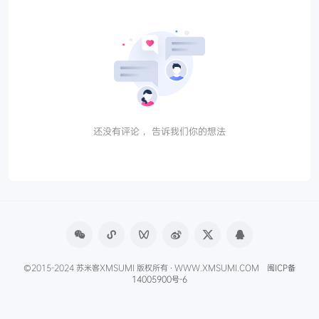
还没有评论， 告诉我们你的想法
©2015-2024 苏米客XMSUMI 版权所有 · WWW.XMSUMI.COM
闽ICP备
14005900号-6
微信文章助手
程序库
免费影视APP
免费字体下载
产品经理导航
爱克硕儿
产品经理AI资讯
Axure元件库下载
申请友联