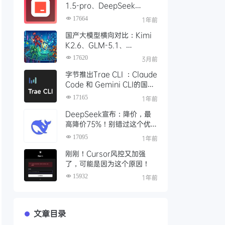
1.5-pro、DeepSeek
R1/V3模型，对比 Trae 国际
17664
1年前
版有什么不同
国产大模型横向对比：Kimi
K2.6、GLM-5.1、
Qwen3、MiniMax M2 四
17620
3月前
大模型选型指南
字节推出Trae CLI ：Claude
Code 和 Gemini CLI的国产
平替 ？手把手教你如何安装
17165
1年前
Trae Agent
DeepSeek宣布：降价，最
高降价75%！别错过这个优
惠时段，赶紧充值
17095
1年前
刚刚！Cursor风控又加强
了，可能是因为这个原因！
15932
1年前
文章目录