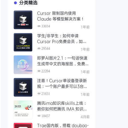
分类精选
Cursor 限制国内使用
Claude 等模型解决方案！
33034
1年前
学生/非学生：如何申请
Cursor Pro免费会员，如何
通过SheerID验证快速激活全
29544
1年前
攻略
即梦AI图片2.1：一句话快速
生成带中文的海报图，免费AI
文生图、视频工具、AIGC创
22204
1年前
作工具
注意！Cursor单设备登录新
规：一个账户最多可以3台设
备登录，且限制单点登录
21631
1年前
腾讯ima知识库skills上线：
教你如何把腾讯 IMA 知识库
接入 OpenClaw 一步打通
18457
4月前
Trae国内版，搭载 doubao-