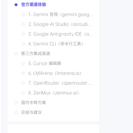
官方渠道体验
1. Gemini 官网（gemini.google.com）
2. Google AI Studio（aistudio.google.com）
3. Google Antigravity IDE（antigravity.google）
4. Gemini CLI（命令行工具）
第三方集成渠道
5. Cursor 编辑器
6. LMArena（lmarena.ai）
7. OpenRouter（openrouter.ai）
8. ZenMux（zenmux.ai）
国内中转方案
总结与建议