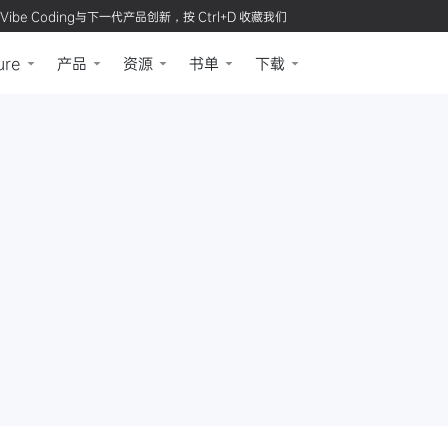
Vibe Coding与下一代产品创新，按 Ctrl+D 收藏我们
ure
产品
资源
书单
下载