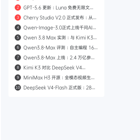
索：Responses API 原生支持
GPT-5.6 更新：Luna 免费无限文
2
web_search，Codex 可直接调用
本，Sol 统一付费 Chat 快答与深思
Cherry Studio V2.0 正式发布：从
3
AI 聊天客户端到 Agent 自主执行的全
Qwen-Image-3.0正式上线千问AI平
4
能工作站
台：Arena.ai文生图榜单国内第一，
Qwen 3.8 Max 实测：与 Kimi K3
5
4.5k token复杂版面一次生成
三场景对比，工程严谨度更胜一筹
Qwen3.8-Max 评测：自主编程 16
6
天、2.4 万亿参数，能否挑战 GPT？
Qwen3.8-Max 上线：2.4 万亿参
7
数，自主编程 16 天，API 首发千问
Kimi K3 对比 DeepSeek V4
8
AI 平台
Flash：2.8 万亿参数与 50 倍价差的
MiniMax H3 开源：全模态视频生成
9
路线之争
模型，支持 2K/15 秒/立体声
DeepSeek V4-Flash 正式版：284B
10
参数九项 Agent 测试全胜，对标
Claude Opus 4.8