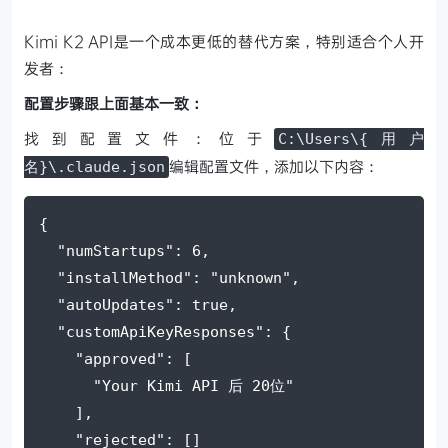
Kimi K2 API是一个成本更低的替代方案，特别适合个人开
发者：
配置步骤跟上面基本一致：
找到配置文件：位于
C:\Users\{用户
编辑配置文件，添加以下内容：
名}\.claude.json
{
"numStartups"
: 
6
,
"installMethod"
: 
"unknown"
,
"autoUpdates"
: 
true
,
"customApiKeyResponses"
: {
"approved"
: [      
"Your Kimi API 后 20位"
    ],
"rejected"
: []