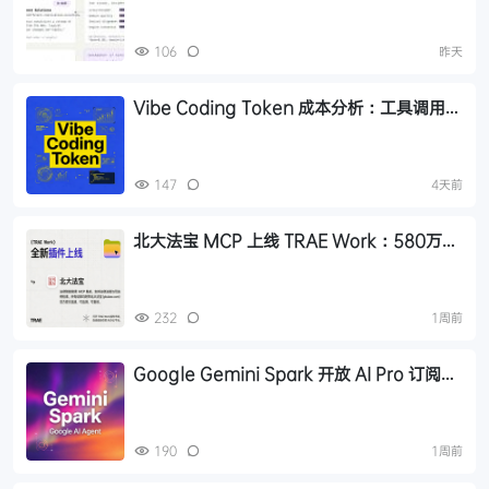
106
昨天
Vibe Coding Token 成本分析：工具调用与
推理占了 76% 的输出开销
147
4天前
北大法宝 MCP 上线 TRAE Work：580万法
规+1.7亿案例，AI法律检索有权威依据
232
1周前
Google Gemini Spark 开放 AI Pro 订阅：
20 美元/月的个人 AI 智能体
190
1周前