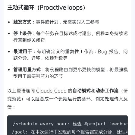
主动式循环（Proactive loops）
触发方式
：事件或计划，无需实时人工参与
停止条件
：每个任务在目标达成时退出。例程本身持续运
行直到你关闭它
最适用于
：有明确定义的重复性工作流：Bug 报告、问
题分诊、迁移、依赖升级等
管理用量方式
：将例程路由到更小更快的模型，将最强模
型用于需要判断力的环节
以上原语连同 Claude Code 的
自动模式
和
动态工作流
（研
究预览）可以组合成一个长期运行的循环。例如处理传入反
馈：
/schedule every hour: 检查 #project-feedback
/goal: 在本次运行中发现的每个报告都完成分诊、处理和回