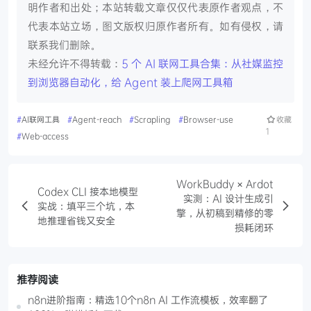
明作者和出处；本站转载文章仅仅代表原作者观点，不
代表本站立场，图文版权归原作者所有。如有侵权，请
联系我们删除。
未经允许不得转载：
5 个 AI 联网工具合集：从社媒监控
到浏览器自动化，给 Agent 装上爬网工具箱
#
AI联网工具
#
Agent-reach
#
Scrapling
#
Browser-use
收藏
1
#
Web-access
WorkBuddy × Ardot
Codex CLI 接本地模型
实测：AI 设计生成引
实战：填平三个坑，本
擎，从初稿到精修的零
地推理省钱又安全
损耗闭环
推荐阅读
n8n进阶指南：精选10个n8n AI 工作流模板，效率翻了