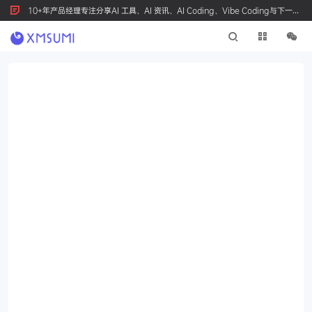
10+年产品经理专注分享AI 工具、AI 资讯、AI Coding、Vibe Coding与下一代
产品创新，按 Ctrl+D 收藏我们