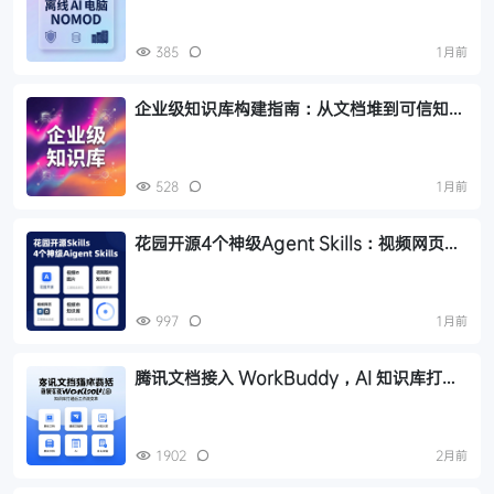
385
1月前
企业级知识库构建指南：从文档堆到可信知识
底座，10步落地RAG系统
528
1月前
花园开源4个神级Agent Skills：视频网页图
片知识库
997
1月前
腾讯文档接入 WorkBuddy，AI 知识库打通
后的工作流上手指南
1902
2月前