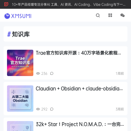
10+年产品经理专注分享AI 工具、AI 资讯、AI Coding、Vibe Coding与下一代
产品创新，按 Ctrl+D 收藏我们
#
知识库
Trae官方知识库开源：40万字场景化教程覆
盖30+工作场景
236
1周前
Claudian + Obsidian + claude-obsidian
三件套：打造本地 AI 第二大脑
292
3周前
32k+ Star！Project N.O.M.A.D.：一台完
全离线的 AI 生存电脑