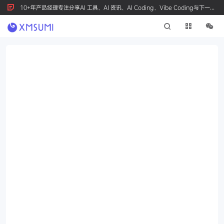
10+年产品经理专注分享AI 工具、AI 资讯、AI Coding、Vibe Coding与下一代
产品创新，按 Ctrl+D 收藏我们