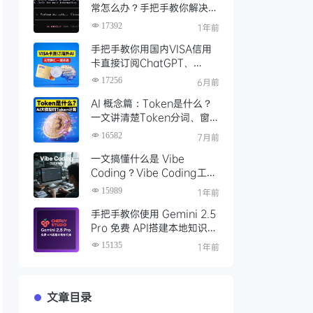
常怎么办？手把手教你解决
Gemini CLI 登录问题
17392
1年前
手把手教你用国内VISA信用
卡直接订阅ChatGPT、
Claude、Google Gemini
17256
6月前
等海外AI服务
AI 概念篇：Token是什么？
一文讲清楚Token分词、窗
口、计费与常用计算工具
16582
7月前
一文搞懂什么是 Vibe
Coding？Vibe Coding工具
推荐及Cursor编程开发实践
15989
1年前
手把手教你使用 Gemini 2.5
Pro 免费 API搭建本地知识
库，一键接入 Gemini！
15135
1年前
文章目录