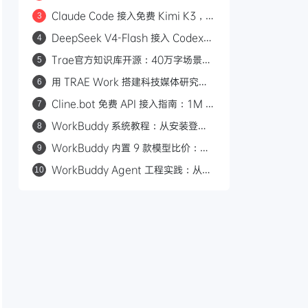
Kimi K3 等开源模型
Claude Code 接入免费 Kimi K3，
3
Modal 平台每月 30 美元额度教程
DeepSeek V4-Flash 接入 Codex：
4
一行命令配置，性价比对标 GPT-5.6
Trae官方知识库开源：40万字场景化
5
Luna
教程覆盖30+工作场景
用 TRAE Work 搭建科技媒体研究助
6
理：规则+技能+自动化
Cline.bot 免费 API 接入指南：1M 超
7
长上下文，三款模型任选
WorkBuddy 系统教程：从安装登录
8
到自动化任务，50 张图手把手教你上
WorkBuddy 内置 9 款模型比价：
9
手 AI 桌面助手
B2B 营销人省积分选型指南
WorkBuddy Agent 工程实践：从模
10
型到 Harness 的产品化路径