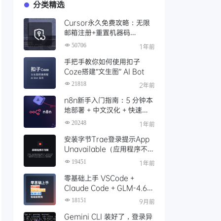
分类精选
Cursor永久免费攻略：无限
邮箱注册+重置机器码
+Cursor试用期重置工具实现
50706
1年前
永久免费使用
手把手教你如何使用扣子
Coze搭建“文生图” AI Bot
21818
2年前
n8n新手入门指南：5 分钟本
地部署 + 中文汉化 + 快速启
动，玩转工作流（Docker
20248
1年前
版）
安装字节Trae登录提示App
Unavailable（应用程序不可
用）解决办法，这份官方指南
19451
1年前
请收好！
零基础上手 VSCode +
Claude Code + GLM-4.6
保姆级安装配置教程
18151
9月前
Gemini CLI 装好了，登录异