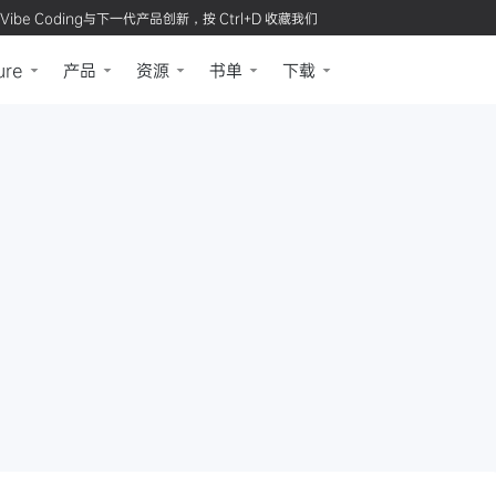
Vibe Coding与下一代产品创新，按 Ctrl+D 收藏我们
ure
产品
资源
书单
下载