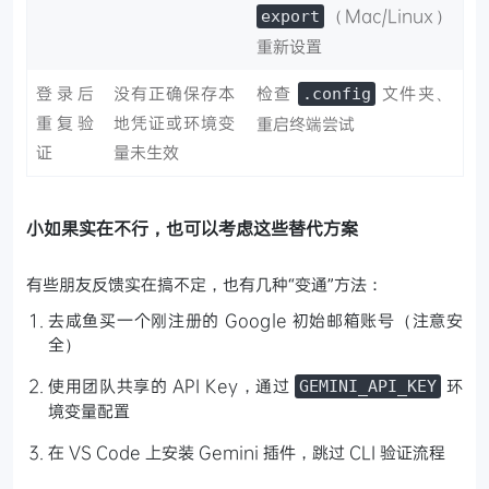
（Mac/Linux）
export
重新设置
登录后
没有正确保存本
检查
文件夹、
.config
重复验
地凭证或环境变
重启终端尝试
证
量未生效
小如果实在不行，也可以考虑这些替代方案
有些朋友反馈实在搞不定，也有几种“变通”方法：
去咸鱼买一个刚注册的 Google 初始邮箱账号（注意安
全）
使用团队共享的 API Key，通过
环
GEMINI_API_KEY
境变量配置
在 VS Code 上安装 Gemini 插件，跳过 CLI 验证流程