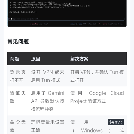
常见问题
问题
原因
解决方案
登录页
没开 VPN 或未
开启 VPN，并确认 Tun 模
打不开
启用 Tun 模式
式打开
验证失
启用了 Gemini
使用 Google Cloud
败
API 导致默认授
Project 验证方式
权流程冲突
命令无
环境变量未设置
使用
$env:
效
正确
（Windows）或