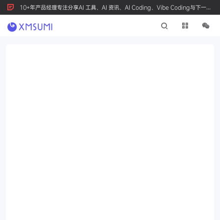
10+年产品经理专注分享AI 工具、AI 资讯、AI Coding、Vibe Coding与下一代
产品创新，按 Ctrl+D 收藏我们