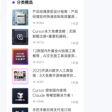
分类精选
产品经理原型设计指南：产品
经理如何快速绘制高质量原
型？（附步骤与资源）
90304
1年前
Cursor永久免费攻略：无限
邮箱注册+重置机器码
+Cursor试用期重置工具实现
50724
1年前
永久免费使用
12款国内外最全AI绘画工具
推荐，AI文生图工具深度测评
与场景化对比
41653
1年前
2025开源AI数字人工具指
南：8大免费开源神器带你免
费解锁可商用的AI数字人
36381
1年前
Cursor 限制国内使用
Claude 等模型解决方案！
33040
1年前
手把手教你用支付宝订阅