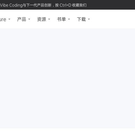
Vibe Coding与下一代产品创新，按 Ctrl+D 收藏我们
ure
产品
资源
书单
下载