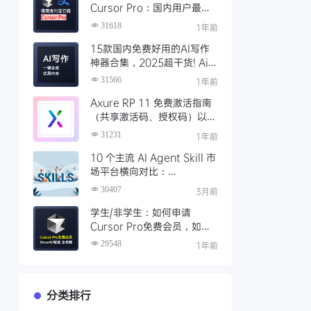
Cursor Pro：国内用户最全
开通教程（附取消自动扣费）
31618
1年前
15款国内免费好用的AI写作
神器合集，2025超干货! Ai
写作工具推荐，支持论文长文
31566
1年前
Axure RP 11 免费激活指南
（共享激活码、授权码）以及
永久激活方法分享
31231
1年前
10 个主流 AI Agent Skill 市
场平台横向对比：
Clawhub、Skillsmp、
30407
3月前
SkillHub 哪家强？
学生/非学生：如何申请
Cursor Pro免费会员，如何
通过SheerID验证快速激活全
29548
1年前
攻略
分类排行