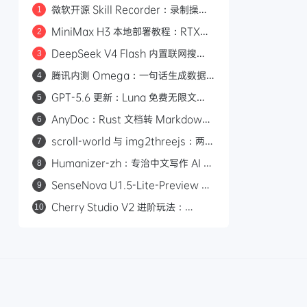
微软开源 Skill Recorder：录制操作
1
自动生成 AI Agent SKILL.md
MiniMax H3 本地部署教程：RTX
2
3060 即可运行，0 成本制作 AI 漫剧
DeepSeek V4 Flash 内置联网搜
3
索：Responses API 原生支持
腾讯内测 Omega：一句话生成数据
4
web_search，Codex 可直接调用
看板的 AI 分析平台
GPT-5.6 更新：Luna 免费无限文
5
本，Sol 统一付费 Chat 快答与深思
AnyDoc：Rust 文档转 Markdown
6
引擎，性能碾压 MarkItDown
scroll-world 与 img2threejs：两个
7
炫酷的 GitHub 开源项目，让 AI 帮你
Humanizer-zh：专治中文写作 AI 味
8
做网页和 3D 模型
的开源 Skill，14.6k Star
SenseNova U1.5-Lite-Preview 开
9
源：8B 轻量级统一多模态模型，支持
Cherry Studio V2 进阶玩法：
10
4K 图像生成与编辑
Agent 自主执行、MCP 集成与 Skill
生态