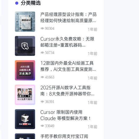
分类精选
产品经理原型设计指南：产品
经理如何快速绘制高质量原
型？（附步骤与资源）
90304
1年前
Cursor永久免费攻略：无限
邮箱注册+重置机器码
+Cursor试用期重置工具实现
50734
1年前
永久免费使用
12款国内外最全AI绘画工具
推荐，AI文生图工具深度测评
与场景化对比
41663
1年前
2025开源AI数字人工具指
南：8大免费开源神器带你免
费解锁可商用的AI数字人
36391
1年前
Cursor 限制国内使用
Claude 等模型解决方案！
33049
1年前
手把手教你用支付宝订阅