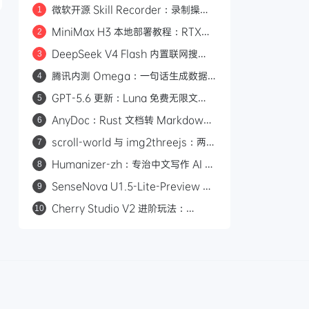
微软开源 Skill Recorder：录制操作
1
自动生成 AI Agent SKILL.md
MiniMax H3 本地部署教程：RTX
2
3060 即可运行，0 成本制作 AI 漫剧
DeepSeek V4 Flash 内置联网搜
3
索：Responses API 原生支持
腾讯内测 Omega：一句话生成数据
4
web_search，Codex 可直接调用
看板的 AI 分析平台
GPT-5.6 更新：Luna 免费无限文
5
本，Sol 统一付费 Chat 快答与深思
AnyDoc：Rust 文档转 Markdown
6
引擎，性能碾压 MarkItDown
scroll-world 与 img2threejs：两个
7
炫酷的 GitHub 开源项目，让 AI 帮你
Humanizer-zh：专治中文写作 AI 味
8
做网页和 3D 模型
的开源 Skill，14.6k Star
SenseNova U1.5-Lite-Preview 开
9
源：8B 轻量级统一多模态模型，支持
Cherry Studio V2 进阶玩法：
10
4K 图像生成与编辑
Agent 自主执行、MCP 集成与 Skill
生态