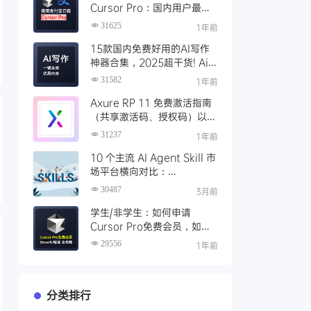
Cursor Pro：国内用户最全
开通教程（附取消自动扣费）
31625
1年前
15款国内免费好用的AI写作
神器合集，2025超干货! Ai
写作工具推荐，支持论文长文
31582
1年前
Axure RP 11 免费激活指南
（共享激活码、授权码）以及
永久激活方法分享
31237
1年前
10 个主流 AI Agent Skill 市
场平台横向对比：
Clawhub、Skillsmp、
30487
3月前
SkillHub 哪家强？
学生/非学生：如何申请
Cursor Pro免费会员，如何
通过SheerID验证快速激活全
29556
1年前
攻略
分类排行