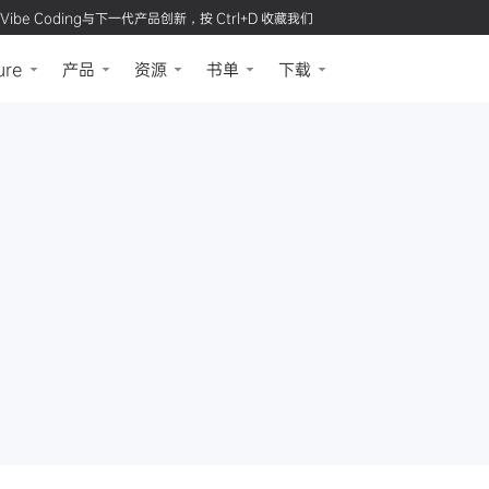
Vibe Coding与下一代产品创新，按 Ctrl+D 收藏我们
ure
产品
资源
书单
下载