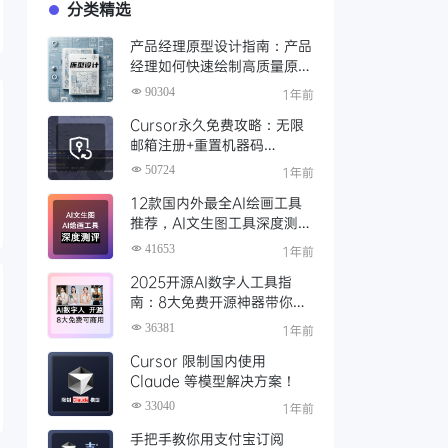
分类精选
产品经理原型设计指南：产品
经理如何快速绘制高质量原
型？（附步骤与资源）
90304
1年前
Cursor永久免费攻略：无限
邮箱注册+重置机器码
+Cursor试用期重置工具实现
50724
1年前
永久免费使用
12款国内外最全AI绘画工具
推荐，AI文生图工具深度测评
与场景化对比
41653
1年前
2025开源AI数字人工具指
南：8大免费开源神器带你免
费解锁可商用的AI数字人
36381
1年前
Cursor 限制国内使用
Claude 等模型解决方案！
33040
1年前
手把手教你用支付宝订阅