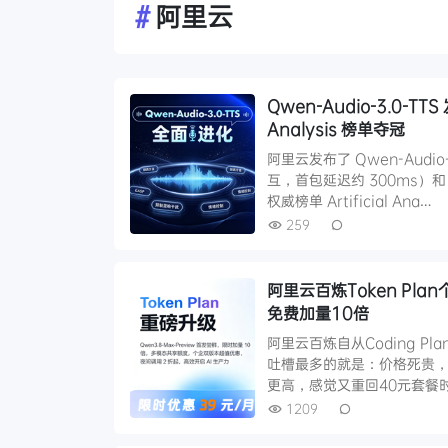
#
阿里云
Qwen-Audio-3.0-TT
Analysis 榜单夺冠
阿里云发布了 Qwen-Audi
互，首包延迟约 300ms）
权威榜单 Artificial Ana…
259
阿里云百炼Token Pla
免费加量10倍
阿里云百炼自从Coding Pl
吐槽最多的就是：价格死贵，
更高，感觉又重回40元套餐
1209