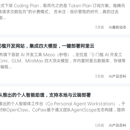
式下架 Coding Plan，取而代之的是 Token Plan 订阅方案。继腾讯
按请求次数包月"的计费模式。 苏米注：低价管饱的时代，真的过去
期…
3月前
AI最新动态
I 零门槛开发网站，集成四大模型，一键部署阿里云
布旗下首款 AI 开发工具 Meoo（秒悟），定位是「0 门槛 AI 开发工
Kimi、GLM、MiniMax 四大顶尖模型，并内置阿里云数据库、存储等
编程…
3月前
AI产品百科
团队推出的个人智能助理，支持本地与云端部署
个人智能体工作台（Co Personal Agent Workstation），于
对标OpenClaw。CoPaw基于通义团队AgentScope生态构建，提供
5月前
AI产品百科