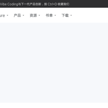
Vibe Coding与下一代产品创新，按 Ctrl+D 收藏我们
ure
产品
资源
书单
下载