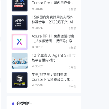
Cursor Pro：国内用户最全
开通教程（附取消自动扣费）
31618
1年前
15款国内免费好用的AI写作
神器合集，2025超干货! Ai
写作工具推荐，支持论文长文
31566
1年前
Axure RP 11 免费激活指南
（共享激活码、授权码）以及
永久激活方法分享
31232
1年前
10 个主流 AI Agent Skill 市
场平台横向对比：
Clawhub、Skillsmp、
30407
3月前
SkillHub 哪家强？
学生/非学生：如何申请
Cursor Pro免费会员，如何
通过SheerID验证快速激活全
29548
1年前
攻略
分类排行