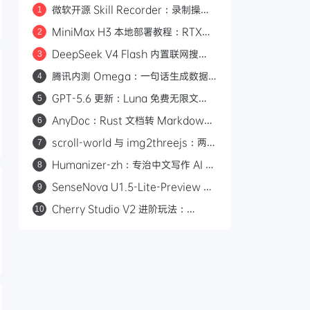
微软开源 Skill Recorder：录制操作
1
自动生成 AI Agent SKILL.md
MiniMax H3 本地部署教程：RTX
2
3060 即可运行，0 成本制作 AI 漫剧
DeepSeek V4 Flash 内置联网搜
3
索：Responses API 原生支持
腾讯内测 Omega：一句话生成数据
4
web_search，Codex 可直接调用
看板的 AI 分析平台
GPT-5.6 更新：Luna 免费无限文
5
本，Sol 统一付费 Chat 快答与深思
AnyDoc：Rust 文档转 Markdown
6
引擎，性能碾压 MarkItDown
scroll-world 与 img2threejs：两个
7
炫酷的 GitHub 开源项目，让 AI 帮你
Humanizer-zh：专治中文写作 AI 味
8
做网页和 3D 模型
的开源 Skill，14.6k Star
SenseNova U1.5-Lite-Preview 开
9
源：8B 轻量级统一多模态模型，支持
Cherry Studio V2 进阶玩法：
10
4K 图像生成与编辑
Agent 自主执行、MCP 集成与 Skill
生态