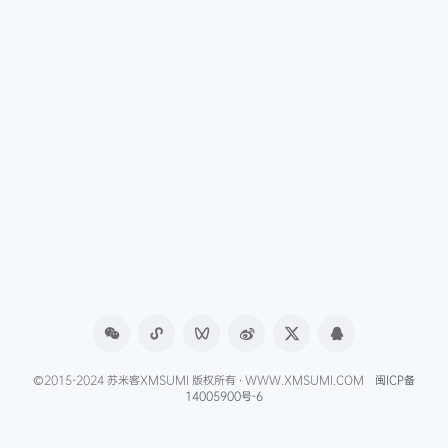
©2015-2024 苏米客XMSUMI 版权所有 · WWW.XMSUMI.COM
闽ICP备
14005900号-6
微信文章助手
程序库
免费影视APP
免费字体下载
产品经理导航
爱克硕儿
产品经理AI资讯
Axure元件库下载