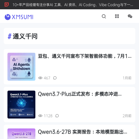
10+年产品经理专注分享AI 工具、AI 资讯、AI Coding、Vibe Coding与下一代
产品创新，按 Ctrl+D 收藏我们
#
通义千问
豆包、通义千问宣布下架智能体功能，7月15
日正式执行
467
1月前
Qwen3.7-Plus正式发布：多模态冲进
Vision Arena全球前五
1128
2月前
Qwen3.6-27B 实测报告：本地模型跑出
GPT-4 水准，27B Dense 架构超越 397B