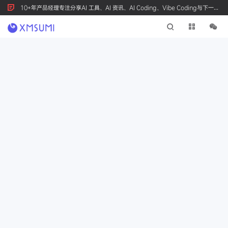
10+年产品经理专注分享AI 工具、AI 资讯、AI Coding、Vibe Coding与下一代
产品创新，按 Ctrl+D 收藏我们