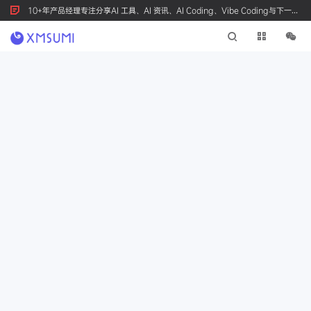
10+年产品经理专注分享AI 工具、AI 资讯、AI Coding、Vibe Coding与下一代
产品创新，按 Ctrl+D 收藏我们