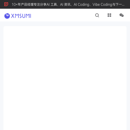
10+年产品经理专注分享AI 工具、AI 资讯、AI Coding、Vibe Coding与下一代
产品创新，按 Ctrl+D 收藏我们