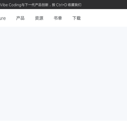
Vibe Coding与下一代产品创新，按 Ctrl+D 收藏我们
ure
产品
资源
书单
下载