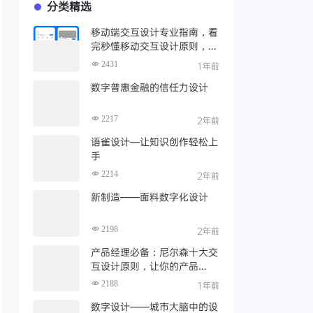
分类精选
移动端交互设计专业指南，看
完秒懂移动交互设计原则，建
议收藏
2431
1年前
数字普惠金融的信任力设计
2217
2年前
语雀设计—让知识创作轻松上
手
2214
2年前
新制造——面料数字化设计
2198
2年前
产品经理必备：尼尔森十大交
互设计原则，让你的产品
从"能用"到"好用"
2188
1年前
数字设计——城市大脑中的设