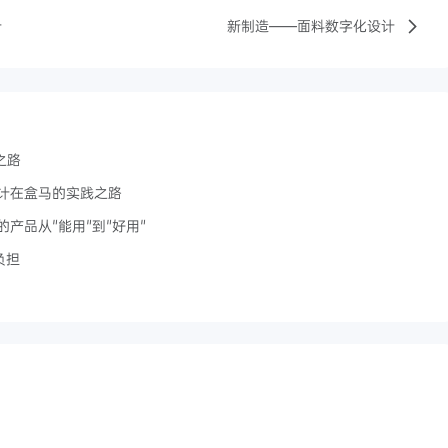
计
新制造——面料数字化设计
之路
计在盒马的实践之路
产品从"能用"到"好用"
负担