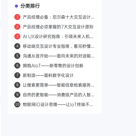
分类排行
产品经理必备：尼尔森十大交互设计原
1
则，让你的产品从"能用"到"好用"
产品经理必须掌握的7大交互设计原则
2
AI UX设计研究指南：引领未来人机交
3
互的创新之路
移动端交互设计专业指南，看完秒懂移
4
动交互设计原则，建议收藏
沟通从音开始——面向未来的对话能力
5
探索
拥抱AIoT——新零售的设计创新
6
新制造——面料数字化设计
7
让搜索更简单——智能信息检索服务的
8
体验探索
自然的更智能——消费级产品的人智体
9
验设计
物联网IO设计思维——让IoT终端不再
10
成为感知负担