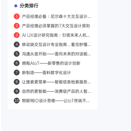
分类排行
产品经理必备：尼尔森十大交互设计原
1
则，让你的产品从"能用"到"好用"
产品经理必须掌握的7大交互设计原则
2
AI UX设计研究指南：引领未来人机交
3
互的创新之路
移动端交互设计专业指南，看完秒懂移
4
动交互设计原则，建议收藏
沟通从音开始——面向未来的对话能力
5
探索
拥抱AIoT——新零售的设计创新
6
新制造——面料数字化设计
7
让搜索更简单——智能信息检索服务的
8
体验探索
自然的更智能——消费级产品的人智体
9
验设计
物联网IO设计思维——让IoT终端不再
10
成为感知负担