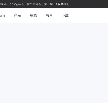
Vibe Coding与下一代产品创新，按 Ctrl+D 收藏我们
ure
产品
资源
书单
下载