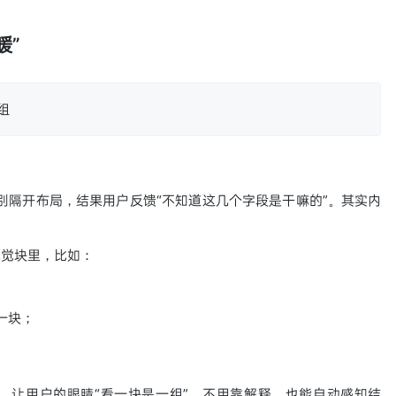
暖”
组
”分别隔开布局，结果用户反馈“不知道这几个字段是干嘛的”。其实内
视觉块里，比如：
一块；
，让用户的眼睛“看一块是一组”，不用靠解释，也能自动感知结