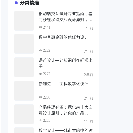
分类精选
移动端交互设计专业指南，看
完秒懂移动交互设计原则，建
议收藏
2441
1年前
数字普惠金融的信任力设计
2222
2年前
语雀设计—让知识创作轻松上
手
2222
2年前
新制造——面料数字化设计
2206
2年前
产品经理必备：尼尔森十大交
互设计原则，让你的产品
从"能用"到"好用"
2205
1年前
数字设计——城市大脑中的设