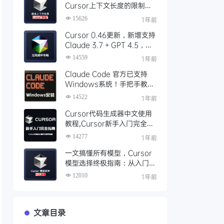
Cursor上下文长度的限制超
出后”降智“问题
15626
1年前
Cursor 0.46更新，新增支持
Claude 3.7 + GPT 4.5，
Cursor Pro 无限续杯攻略，
14559
1年前
全自动化工具使用说明
Claude Code 官方已支持
Windows系统！手把手教你
免费安装使用Claude Code
14522
1年前
Cursor代码生成器中文使用
教程,Cursor新手入门完全指
南,全网最全面详细的Cursor
14277
1年前
使用教程
一文搞懂所有模型，Cursor
模型选择终极指南：从入门到
精通
12010
1年前
文章目录