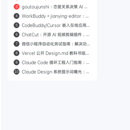
调用与推理占了 76% 的输出开销
goutoujunshi：恋爱关系决策 AI 助
3
手，先稳情绪再给建议
WorkBuddy + jianying-editor：5
4
分钟搭建剪映自动化视频工作流
CodeBuddy/Cursor 嵌入在线应用：
5
ACP+MCP 的 Agent 集成方案
ChatCut：开源 AI 视频剪辑插件，用
6
自然语言让 Agent 替你剪视频
微信小程序自动化测试指南：解决功能
7
开发完不敢发布的难题
Vercel 公开 Design.md 教科书级范
8
本：语义化颜色、角色化字号与组件引
Claude Code 循环工程入门指南：基
9
用规范详解
于回合、目标、时间和主动式 4 种循
Claude Design 系统提示词曝光：
10
环模式
Anthropic 的 9 条 AI 设计黑名单