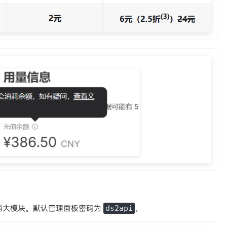
状态两大模块。默认管理面板密码为
。
ds2api