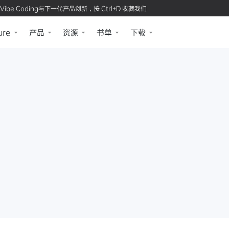
Vibe Coding与下一代产品创新，按 Ctrl+D 收藏我们
ure
产品
资源
书单
下载