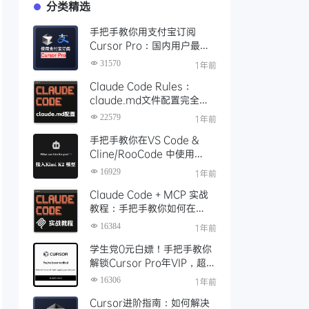
分类精选
手把手教你用支付宝订阅
Cursor Pro：国内用户最全
开通教程（附取消自动扣费）
31570
1年前
Claude Code Rules：
claude.md文件配置完全指
南
22579
1年前
手把手教你在VS Code &
Cline/RooCode 中使用
Kimi K2 模型，配置实录+开
16929
1年前
发实战体验
Claude Code + MCP 实战
教程：手把手教你如何在
Claude Code里面使用MCP
16384
1年前
学生党0元白嫖！手把手教你
解锁Cursor Pro年VIP，超详
细申请教程（附避坑指南）
16306
1年前
Cursor进阶指南：如何解决