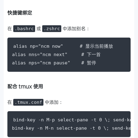
快捷键绑定
在
或
中添加别名：
.bashrc
.zshrc
alias np="ncm now"      # 显示当前播放

alias nns="ncm next"     # 下一首

alias nps="ncm pause"    # 暂停
配合 tmux 使用
在
中添加：
.tmux.conf
bind-key -n M-p select-pane -t 0 \; send-keys
bind-key -n M-n select-pane -t 0 \; send-keys