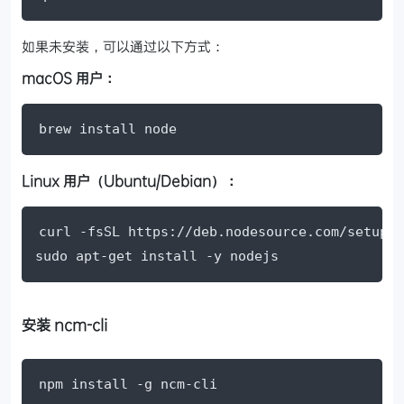
如果未安装，可以通过以下方式：
macOS 用户：
brew install node
Linux 用户（Ubuntu/Debian）：
curl -fsSL https://deb.nodesource.com/setup_l
sudo apt-get install -y nodejs
安装 ncm-cli
npm install -g ncm-cli