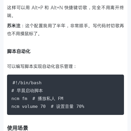
这样可以用 Alt+P 和 Alt+N 快捷键切歌，完全不用离开终
端。
苏米注
：这个配置我用了半年，非常顺手。写代码时切歌再
也不用摸鼠标了。
脚本自动化
可以编写脚本实现自动化音乐管理：
#!/bin/bash

# 早晨启动脚本

ncm fm  # 播放私人 FM

ncm volume 70  # 设置音量 70%
使用场景