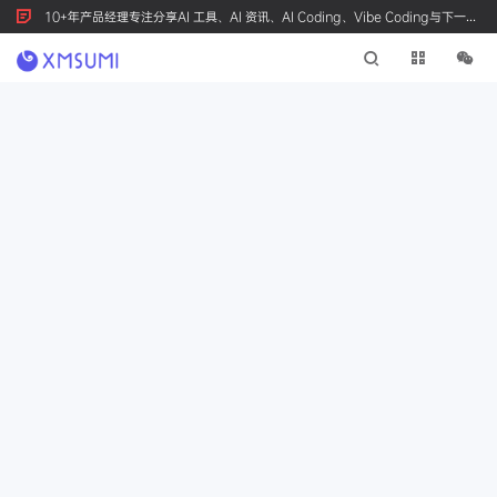
10+年产品经理专注分享AI 工具、AI 资讯、AI Coding、Vibe Coding与下一代
产品创新，按 Ctrl+D 收藏我们