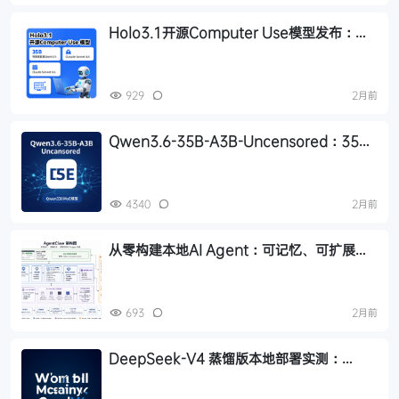
Holo3.1开源Computer Use模型发布：
35B版性能超越Qwen3.5、Claude
Sonnet 4.6
929
2月前
Qwen3.6-35B-A3B-Uncensored：35B
参数仅3B激活的完全解锁开源MoE模型
4340
2月前
从零构建本地AI Agent：可记忆、可扩展、
可追踪
693
2月前
DeepSeek-V4 蒸馏版本地部署实测：
5.6GB 就能跑，推理风格高度还原