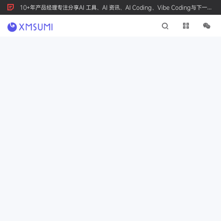
10+年产品经理专注分享AI 工具、AI 资讯、AI Coding、Vibe Coding与下一代
产品创新，按 Ctrl+D 收藏我们