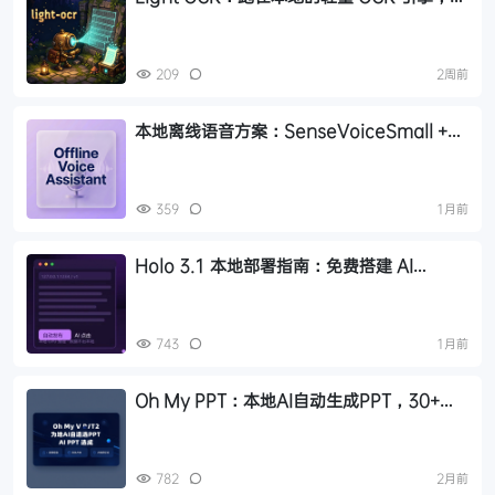
Node.js + C++ 原生支持
209
2周前
本地离线语音方案：SenseVoiceSmall +
MeloTTS 组合实战指南
359
1月前
Holo 3.1 本地部署指南：免费搭建 AI
Agent，数据不出本地
743
1月前
Oh My PPT：本地AI自动生成PPT，30+风
格一键出稿
782
2月前