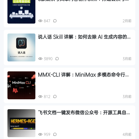
动化流水线
847
2月前
说人话 Skill 详解：如何去除 AI 生成内容的翻
译腔和工程师腔
3890
3月前
MMX-CLI 详解：MiniMax 多模态命令行工
具，7 种感官赋能 AI 内容创作
812
3月前
飞书文档一键发布微信公众号：开源工具自动
化内容创作流程
959
4月前