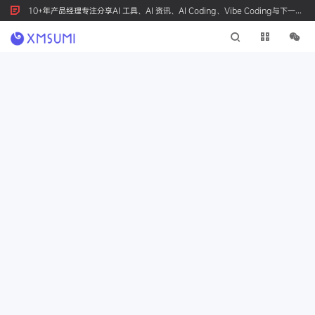
10+年产品经理专注分享AI 工具、AI 资讯、AI Coding、Vibe Coding与下一代
产品创新，按 Ctrl+D 收藏我们