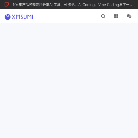
10+年产品经理专注分享AI 工具、AI 资讯、AI Coding、Vibe Coding与下一代
产品创新，按 Ctrl+D 收藏我们