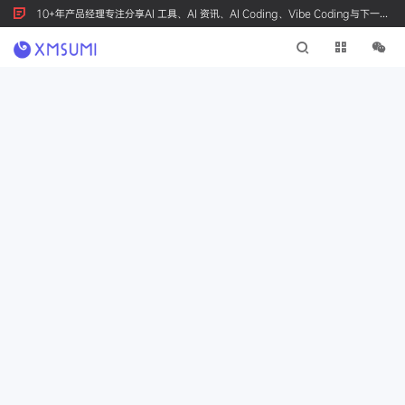
10+年产品经理专注分享AI 工具、AI 资讯、AI Coding、Vibe Coding与下一代
产品创新，按 Ctrl+D 收藏我们