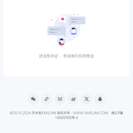
还没有评论， 告诉我们你的想法
©2015-2024 苏米客XMSUMI 版权所有 · WWW.XMSUMI.COM
闽ICP备
14005900号-6
微信文章助手
程序库
免费影视APP
免费字体下载
产品经理导航
爱克硕儿
产品经理AI资讯
Axure元件库下载