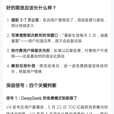
好的限流应该长什么样？
提前 3-7 天公告
：告诉用户要限流了，原因是算力紧张，
预计持续多久
写清楚限制次数和时间窗口
："重新生成每天 5 次，凌晨
重置"——用户知道边界，就不会反复试探
给付费用户保留优先权
：如果以后要收费，付费用户不受
限——这是最自然的商业化路径
解封后给补偿
：限流结束后，送一波免费额度或体验时
长，修复用户情绪
深层信号：四个关键判断
信号 1：DeepSeek 的免费模式到极限了
V4 发布后用户量暴涨，5 月 22 日 700 亿融资消息曝光但
钱还没到账。V4 系列 5 月底永久降价至原价 1/4——用价