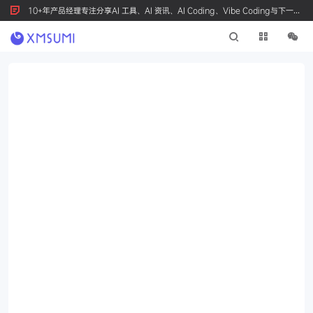
10+年产品经理专注分享AI 工具、AI 资讯、AI Coding、Vibe Coding与下一代
产品创新，按 Ctrl+D 收藏我们