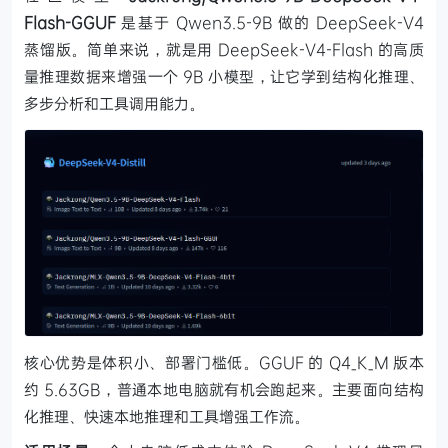
Flash-GGUF
是基于 Qwen3.5-9B 做的 DeepSeek-V4
蒸馏版。简单来说，就是用 DeepSeek-V4-Flash 的高质
量推理数据来增强一个 9B 小模型，让它学到结构化推理、
多步分析和工具调用能力。
核心优势是体积小、部署门槛低。GGUF 的 Q4_K_M 版本
约 5.63GB，普通本地电脑就有机会跑起来。主要面向结构
化推理、快速本地推理和工具增强工作流。