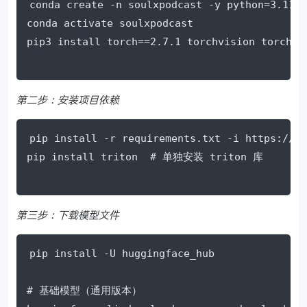
conda create -n soulxpodcast -y python=3.11

conda activate soulxpodcast

第二步：安装项目依赖
pip install -r requirements.txt -i https://mi
第三步：下载模型文件
pip install -U huggingface_hub

# 基础模型（通用版本）
