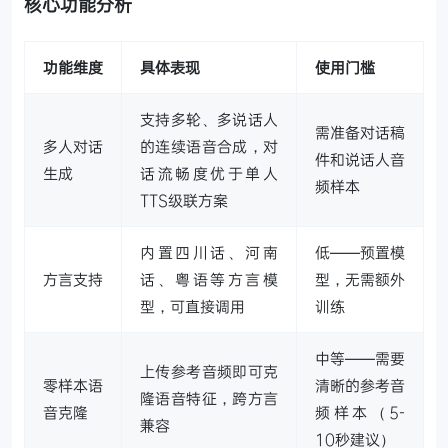
核心功能分析
功能维度
具体表现
使用门槛
支持多轮、多说话人
需准备对话稿
多人对话
的连续语音合成，对
件和说话人音
生成
话流畅度优于单人
频样本
TTS级联方案
内置四川话、河南
低——预置模
方言支持
话、粤语等方言模
型，无需额外
型，可直接调用
训练
中等——需要
上传参考音频即可克
零样本语
清晰的参考音
隆语音特征，跨方言
音克隆
频样本（5-
兼容
10秒建议）