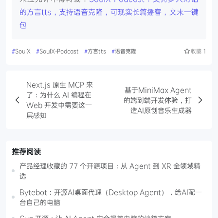
的方言tts，支持语音克隆，可现实长篇播客，文末一键
包
#
SoulX
#
SoulX-Podcast
#
方言tts
#
语音克隆
收藏
1
Next.js 原生 MCP 来
基于MiniMax Agent
了：为什么 AI 编程在
的端到端开发体验，打
Web 开发中需要这一
造AI原创音乐生成器
层感知
推荐阅读
产品经理收藏的 77 个开源项目：从 Agent 到 XR 全领域精
选
Bytebot：开源AI桌面代理（Desktop Agent），给AI配一
台自己的电脑