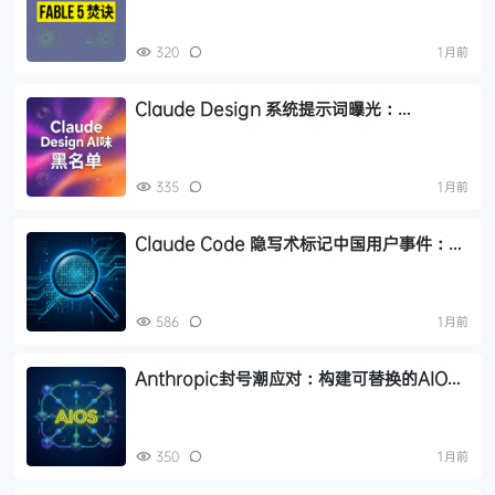
速度提升 3 倍
320
1月前
Claude Design 系统提示词曝光：
Anthropic 的 9 条 AI 设计黑名单
335
1月前
Claude Code 隐写术标记中国用户事件：技
术拆解与隐私争议
586
1月前
Anthropic封号潮应对：构建可替换的AIOS
系统架构
350
1月前