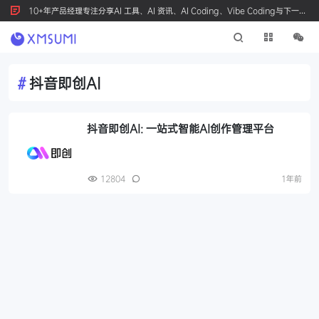
10+年产品经理专注分享AI 工具、AI 资讯、AI Coding、Vibe Coding与下一代
产品创新，按 Ctrl+D 收藏我们
#
抖音即创AI
抖音即创AI: 一站式智能AI创作管理平台
12804
1年前