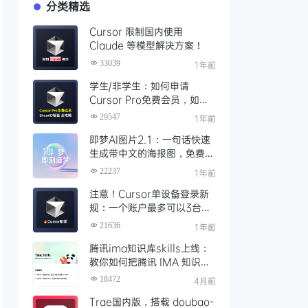
分类精选
Cursor 限制国内使用
Claude 等模型解决方案！
33039
1年前
学生/非学生：如何申请
Cursor Pro免费会员，如何
通过SheerID验证快速激活全
29547
1年前
攻略
即梦AI图片2.1：一句话快速
生成带中文的海报图，免费AI
文生图、视频工具、AIGC创
22237
1年前
作工具
注意！Cursor单设备登录新
规：一个账户最多可以3台设
备登录，且限制单点登录
21636
1年前
腾讯ima知识库skills上线：
教你如何把腾讯 IMA 知识库
接入 OpenClaw 一步打通
18472
4月前
Trae国内版，搭载 doubao-