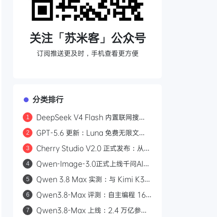
关注「苏米客」公众号
订阅推送更及时，手机查看更方便
分类排行
DeepSeek V4 Flash 内置联网搜
1
索：Responses API 原生支持
GPT-5.6 更新：Luna 免费无限文
2
web_search，Codex 可直接调用
本，Sol 统一付费 Chat 快答与深思
Cherry Studio V2.0 正式发布：从
3
AI 聊天客户端到 Agent 自主执行的全
Qwen-Image-3.0正式上线千问AI平
4
能工作站
台：Arena.ai文生图榜单国内第一，
Qwen 3.8 Max 实测：与 Kimi K3
5
4.5k token复杂版面一次生成
三场景对比，工程严谨度更胜一筹
Qwen3.8-Max 评测：自主编程 16
6
天、2.4 万亿参数，能否挑战 GPT？
Qwen3.8-Max 上线：2.4 万亿参
7