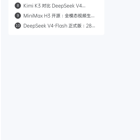
数，自主编程 16 天，API 首发千问
Kimi K3 对比 DeepSeek V4
8
AI 平台
Flash：2.8 万亿参数与 50 倍价差的
MiniMax H3 开源：全模态视频生成
9
路线之争
模型，支持 2K/15 秒/立体声
DeepSeek V4-Flash 正式版：284B
10
参数九项 Agent 测试全胜，对标
Claude Opus 4.8