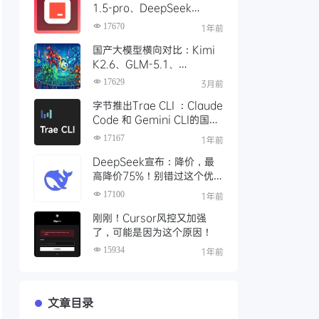
1.5-pro、DeepSeek
R1/V3模型，对比 Trae 国际
17670
1年前
版有什么不同
国产大模型横向对比：Kimi
K2.6、GLM-5.1、
Qwen3、MiniMax M2 四
17629
3月前
大模型选型指南
字节推出Trae CLI ：Claude
Code 和 Gemini CLI的国产
平替 ？手把手教你如何安装
17167
1年前
Trae Agent
DeepSeek宣布：降价，最
高降价75%！别错过这个优
惠时段，赶紧充值
17100
1年前
刚刚！Cursor风控又加强
了，可能是因为这个原因！
15934
1年前
文章目录