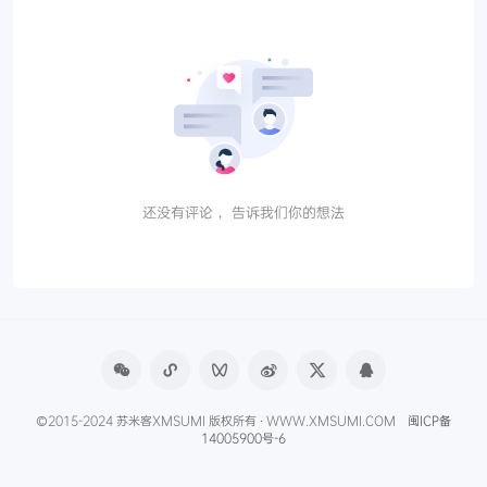
还没有评论， 告诉我们你的想法
©2015-2024 苏米客XMSUMI 版权所有 · WWW.XMSUMI.COM
闽ICP备
14005900号-6
微信文章助手
程序库
免费影视APP
免费字体下载
产品经理导航
爱克硕儿
产品经理AI资讯
Axure元件库下载