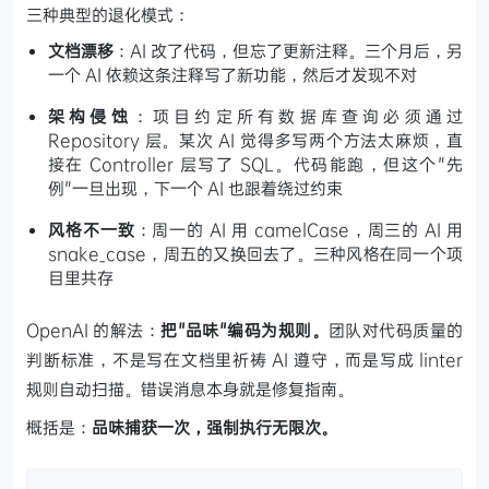
三种典型的退化模式：
文档漂移
：AI 改了代码，但忘了更新注释。三个月后，另
一个 AI 依赖这条注释写了新功能，然后才发现不对
架构侵蚀
：项目约定所有数据库查询必须通过
Repository 层。某次 AI 觉得多写两个方法太麻烦，直
接在 Controller 层写了 SQL。代码能跑，但这个"先
例"一旦出现，下一个 AI 也跟着绕过约束
风格不一致
：周一的 AI 用 camelCase，周三的 AI 用
snake_case，周五的又换回去了。三种风格在同一个项
目里共存
OpenAI 的解法：
把"品味"编码为规则。
团队对代码质量的
判断标准，不是写在文档里祈祷 AI 遵守，而是写成 linter
规则自动扫描。错误消息本身就是修复指南。
概括是：
品味捕获一次，强制执行无限次。