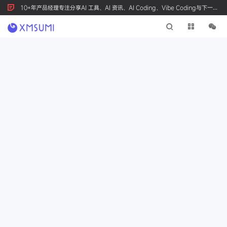
10+年产品经理专注分享AI 工具、AI 资讯、AI Coding、Vibe Coding与下一代
产品创新，按 Ctrl+D 收藏我们