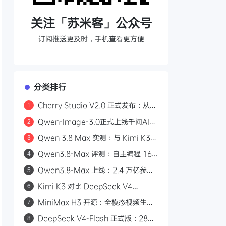
关注「苏米客」公众号
订阅推送更及时，手机查看更方便
分类排行
Cherry Studio V2.0 正式发布：从
1
AI 聊天客户端到 Agent 自主执行的全
Qwen-Image-3.0正式上线千问AI平
2
能工作站
台：Arena.ai文生图榜单国内第一，
Qwen 3.8 Max 实测：与 Kimi K3
3
4.5k token复杂版面一次生成
三场景对比，工程严谨度更胜一筹
Qwen3.8-Max 评测：自主编程 16
4
天、2.4 万亿参数，能否挑战 GPT？
Qwen3.8-Max 上线：2.4 万亿参
5
数，自主编程 16 天，API 首发千问
Kimi K3 对比 DeepSeek V4
6
AI 平台
Flash：2.8 万亿参数与 50 倍价差的
MiniMax H3 开源：全模态视频生成
7
路线之争
模型，支持 2K/15 秒/立体声
DeepSeek V4-Flash 正式版：284B
8