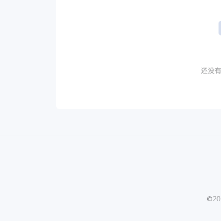
还没有
©20
微信文章助手
程序库
免费影视