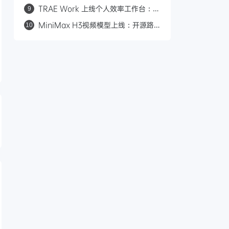
参数九项 Agent 测试全胜，对标
TRAE Work 上线个人效率工作台：一
9
Claude Opus 4.8
键复刻、进度可视化、多端适配
MiniMax H3视频模型上线：开源路
10
线、多模态输入、0.23元/秒对标
Seedance