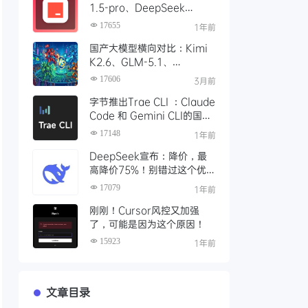
1.5-pro、DeepSeek
R1/V3模型，对比 Trae 国际
17655
1年前
版有什么不同
国产大模型横向对比：Kimi
K2.6、GLM-5.1、
Qwen3、MiniMax M2 四
17606
3月前
大模型选型指南
字节推出Trae CLI ：Claude
Code 和 Gemini CLI的国产
平替 ？手把手教你如何安装
17148
1年前
Trae Agent
DeepSeek宣布：降价，最
高降价75%！别错过这个优
惠时段，赶紧充值
17079
1年前
刚刚！Cursor风控又加强
了，可能是因为这个原因！
15923
1年前
文章目录