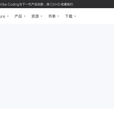
Vibe Coding与下一代产品创新，按 Ctrl+D 收藏我们
ure
产品
资源
书单
下载