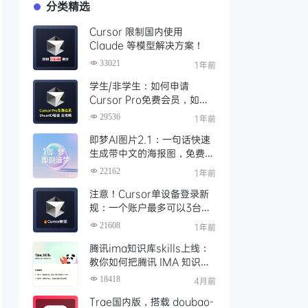
分类精选
Cursor 限制国内使用
Claude 等模型解决方案！
33021
1年前
学生/非学生：如何申请
Cursor Pro免费会员，如何
通过SheerID验证快速激活全
29536
1年前
攻略
即梦AI图片2.1：一句话快速
生成带中文的海报图，免费AI
文生图、视频工具、AIGC创
22162
1年前
作工具
注意！Cursor单设备登录新
规：一个账户最多可以3台设
备登录，且限制单点登录
21608
1年前
腾讯ima知识库skills上线：
教你如何把腾讯 IMA 知识库
接入 OpenClaw 一步打通
18418
4月前
Trae国内版，搭载 doubao-