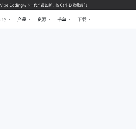
Vibe Coding与下一代产品创新，按 Ctrl+D 收藏我们
ure
产品
资源
书单
下载