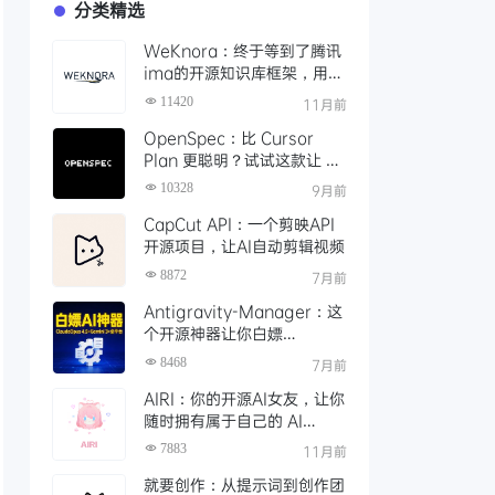
分类精选
WeKnora：终于等到了腾讯
ima的开源知识库框架，用
API 轻松打造本地智能文档检
11420
11月前
索
OpenSpec：比 Cursor
Plan 更聪明？试试这款让 AI
编码更靠谱的规范驱动工具
10328
9月前
CapCut API：一个剪映API
开源项目，让AI自动剪辑视频
8872
7月前
Antigravity-Manager：这
个开源神器让你白嫖
ClaudeOpus 4.5，Gemini
8468
7月前
3！还能接Claude Code等
AIRI：你的开源AI女友，让你
任意平台
随时拥有属于自己的 AI
VTuber
7883
11月前
就要创作：从提示词到创作团