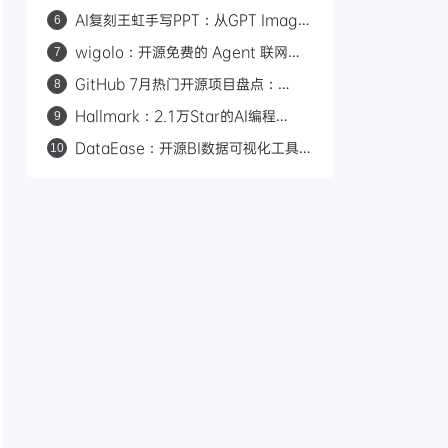
写作 Skill，从材料到推进消除 AI 味
AI复刻王虹手写PPT：从GPT Image
6
到HTML完整方案，附开源Skill
wigolo：开源免费的 Agent 联网搜
7
索工具，零成本替代 Tavily/Exa
GitHub 7月热门开源项目盘点：
8
Hallmark、Orca、Strix 等 17 个值
Hallmark：2.1万Star的AI编程
9
得关注的项目
Skill，57道检测关卡告别AI味前端页
DataEase：开源BI数据可视化工具，
10
面设计
拖拽制图+Apache Doris加速查询，
支持多数据源