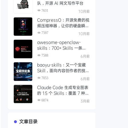
队，开源 AI 网文写作平台
7631
10月前
CompressO：开源免费的视
频压缩神器，让你的硬盘瞬间
轻松 10 倍
7597
10月前
awesome-openclaw-
skills：700+ Skills 一条命
令装配完成，如何让本地 AI
7588
6月前
Agent 真正落地可用
baoyu-skills：又一个宝藏
Skill，面向内容创作者的技能
集，支持图文生成、发布与处
7053
6月前
理
Claude Code 生成专业图表
的 15 个 Skills：覆盖 7 种渲
染引擎的完整指南
6874
3月前
文章目录