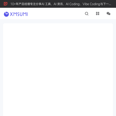
10+年产品经理专注分享AI 工具、AI 资讯、AI Coding、Vibe Coding与下一代
产品创新，按 Ctrl+D 收藏我们