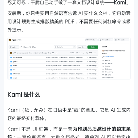
忍无可忍，干脆自己动手做了一套文档设计系统——
Kami
。
安装后，你只需要用自然语言告诉 AI 要什么文档，它自动套
用设计规则生成排版精美的 PDF，不需要任何斜杠命令或额
外提示。
Kami 是什么
Kami（紙，かみ）在日语中是"纸"的意思。它是 AI 生成内
容的最终交付载体。
Kami 不是 UI 框架，而是一套
为印刷品质感设计的约束系
统
：一套约束语言，六种文档格式。简单到 AI 可以稳定执