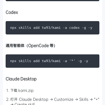
Codex
npx skills add tw93/kami -a codex -g -y
通用智能体（OpenCode 等）
npx skills add tw93/kami -a '*' -g -y
Claude Desktop
下载 kami.zip
打开 Claude Desktop → Customize → Skills → "+"
→ Create skill