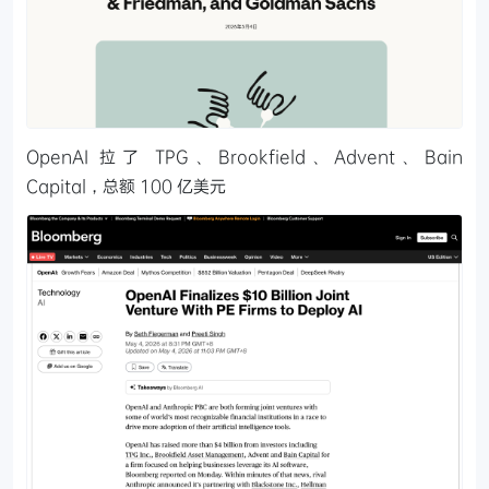
OpenAI 拉了 TPG、Brookfield、Advent、Bain
Capital，总额 100 亿美元