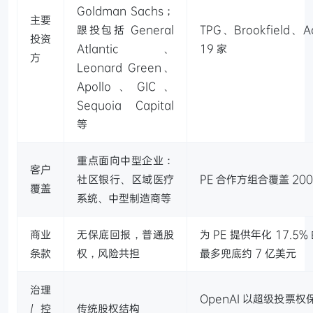
Goldman Sachs；
主要
跟投包括 General
TPG、Brookfield、A
投资
Atlantic、
19 家
方
Leonard Green、
Apollo、GIC、
Sequoia Capital
等
重点面向中型企业：
客户
社区银行、区域医疗
PE 合作方组合覆盖 200
覆盖
系统、中型制造商等
商业
无保底回报，普通股
为 PE 提供年化 17.5
条款
权，风险共担
最多兜底约 7 亿美元
治理
OpenAI 以超级投票
/ 控
传统股权结构