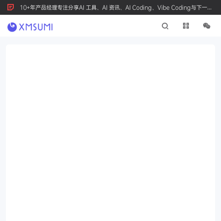
10+年产品经理专注分享AI 工具、AI 资讯、AI Coding、Vibe Coding与下一代
产品创新，按 Ctrl+D 收藏我们