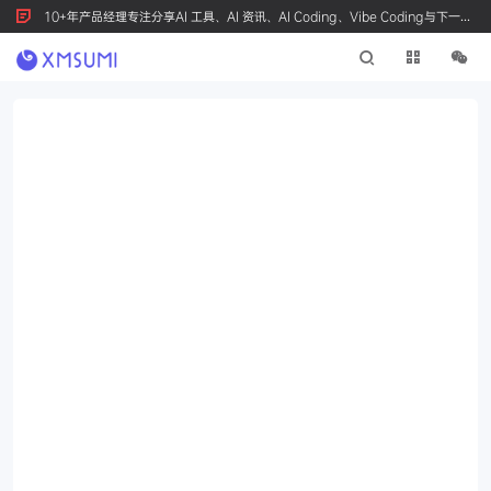
10+年产品经理专注分享AI 工具、AI 资讯、AI Coding、Vibe Coding与下一代
产品创新，按 Ctrl+D 收藏我们