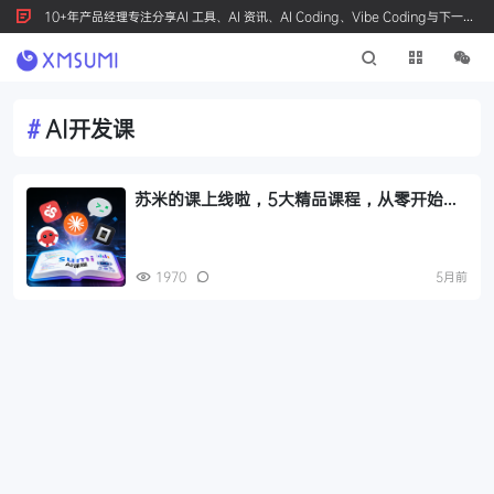
10+年产品经理专注分享AI 工具、AI 资讯、AI Coding、Vibe Coding与下一代
产品创新，按 Ctrl+D 收藏我们
#
AI开发课
苏米的课上线啦，5大精品课程，从零开始学
习AI开发和AI提效！
1970
5月前