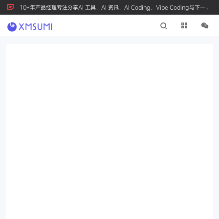
10+年产品经理专注分享AI 工具、AI 资讯、AI Coding、Vibe Coding与下一代
产品创新，按 Ctrl+D 收藏我们